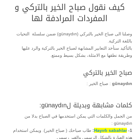
كيف نقول صباح الخير بالتركي و
المفردات المرادفة لها
وصلنا الى صباح الخير بالتركي (günaydın) ضمن سلسلة التحيات
باللغة التركية.
بالتأكيد سنأخذ التعابير المشابهة لصباح الخير بالتركية والرد عليها
وطريقة نطقها مع الامثلة، بشكل بسيط وممتع.
صباح الخير بالتركي
günaydın
: صباح الخير :
كلمات مشابهة وبديلة لgünaydın:
من الجمل والكلمات التي يمكن استخدمها في الصباح بدلا من
günaydın :
1-
Hayırlı sabahlar
:
طاب صباحك ( صباح الخير). ويمكن استخدام
هذه العبارة بالشكل الرسمي والغير رسمي.