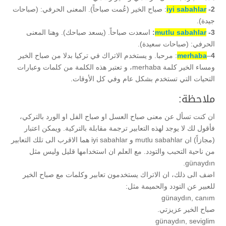
2-
iyi sabahlar
: صباح الخير (عُمت صباحاً). المعنى الحرفي: (صباحات
جيدة).
3-
mutlu sabahlar
:
اسعدت صباحاً. (يسعد صباحك). وهنا المعنى
الحرفي: (صباحات سعيدة).
4
–
merhaba
: مرحبا. و يستخدم الاتراك في تركيا بدلا من صباح الخير
ومساء الخير كلمة merhaba، و تعتبر هذه الكلمة من كلمات وعبارات
التحيات التي تستخدم بشكل عام وفي كل الأوقات.
ملاحظة:
ان كنت تسأل عن معنى صباح العسل او صباح الفل او الورد بالتركي،
فأقول لك لا يوجد لهذه التعابير ترجمة مقابلة بالتركية. ويمكن اعتبار
(مجازاً) ان mutlu sabahlar و iyi sabahlar هما الاقرب الى تلك التعابير
من ناحية التحبب والتودد. مع العلم ان استخدامها قليل وليس مثل
günaydın.
اضف الى ذلك، ان الاتراك يستخدمون تعابير وكلمات مع صباح الخير
للعبير عن التودد والحميمة مثل:
günaydın, canım
صباح الخير عزيزتي.
günaydın, seviglim