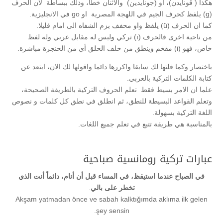
هكذا ( قونايدن)، أو (جونايدين) والاثنان خطأ، وذلك ببساطة لأن الحرف
(g) يلفظ كحرف الجيم في اللهجة المصرية او go في الانجليزية.
كما ان الحرف (ü) يلفظ واو محفف بزم الشفاه الى امام قليلا.
من ناحية اخرى فالحرف (ı) تركي وليس له مقابل عربي وله لفظ
خاص، فهو (i) مفخم وينطق من خلف الحلق أي من الحنجرة مباشرة.
باختصار وكما قلتها لك سابقا واكررها دائما واقولها لك الان، ابتعد عن
كتابة الكلمات التركية بالعربي.
علما ان الامر بسيط فقط تعلم الحروف التركية بالطريقة الصحيحة،
وتعلم القواعد البسيطة للنطق، ثم انطلق في نطق كل كلمات و نصوص
اللغة التركية بسهولة.
بالمناسبة هي طريقة تتبع في تعلم جميع اللغات.
عبارات تركية رومانسية صباحية
في الصباح عندما استيقظ، في المساء قبل أن أنام، دائماً أنت الذي
تخطر على بالي
.
Akşam yatmadan önce ve sabah kalktığımda aklıma ilk gelen
şey sensin.