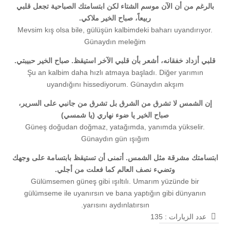
بالرغم من أن الآن موسم الشتاء لكن ابتسامتك الصباحية تجعل قلبي
ربيعاً، صباح الخير ملاكي.
Mevsim kış olsa bile, gülüşün kalbimdeki baharı uyandırıyor.
Günaydın meleğim
قلبي أزداد خفقانه، أشعر بأن قلبي الآخر استيقظ. صباح الخير حبيبتي.
Şu an kalbim daha hızlı atmaya başladı. Diğer yarımın
uyandığını hissediyorum. Günaydın akşım
إن الشمس لا تشرق من الشرق بل تشرق من جانبي على السرير،
صباح الخير
يا ضوء نهاري (يا شمسي)
Güneş doğudan doğmaz, yatağımda, yanımda yükselir.
Günaydın gün ışığım
ابتسامتك مشرقة مثل الشمس. أتمنى أن تستيقظ بابتسامة على وجهك
وتضيء نصف العالم كما فعلت من أجلي.
Gülümsemen güneş gibi ışıltılı. Umarım yüzünde bir
gülümseme ile uyanırsın ve bana yaptığın gibi dünyanın
yarısını aydınlatırsın.
عدد الزيارات :
135