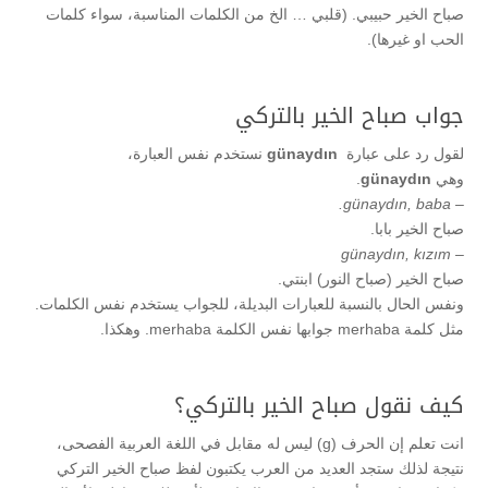
صباح الخير حبيبي. (قلبي … الخ من الكلمات المناسبة، سواء كلمات
الحب او غيرها).
جواب صباح الخير بالتركي
لقول رد على عبارة
günaydın
نستخدم نفس العبارة،
وهي
günaydın
.
– günaydın, baba.
صباح الخير بابا.
– günaydın, kızım
صباح الخير (صباح النور) ابنتي.
ونفس الحال بالنسبة للعبارات البديلة، للجواب يستخدم نفس الكلمات.
مثل كلمة merhaba جوابها نفس الكلمة merhaba. وهكذا.
كيف نقول صباح الخير بالتركي؟
انت تعلم إن الحرف (g) ليس له مقابل في اللغة العربية الفصحى،
نتيجة لذلك ستجد العديد من العرب يكتبون لفظ صباح الخير التركي