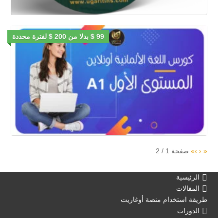
99 $ بدلا من 200 $ لفترة محددة
«
‹
›
»
صفحة
1
/
2
الرئيسية
المقالات
طريقة استخدام منصة أوغاريت
الدورات