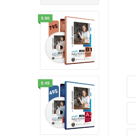
80 $
49 $