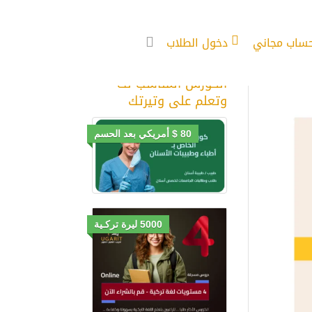
حساب مجاني
دخول الطلاب
كورسات اللغة الاحترافية
من أوغاريت | قم بشراء
الكورس المناسب لك
وتعلم على وتيرتك
80 $ أمريكي بعد الحسم
5000 ليرة تركـية