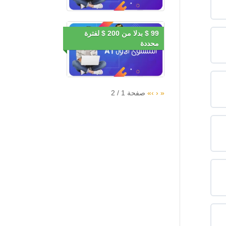
99 $ بدلا من 200 $ لفترة
محددة
«
‹
›
»
صفحة
1
/
2