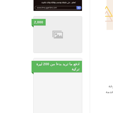
2,000
ادفع ما تريد بدءا من 200 ليرة
تركية
عة
خدمة