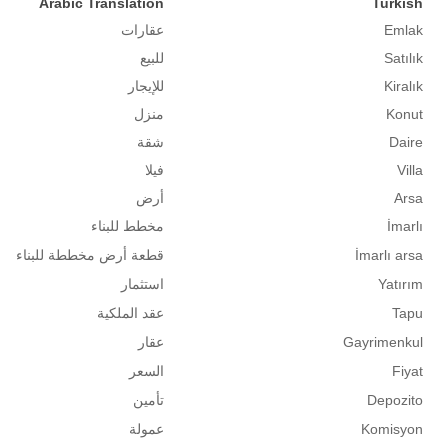
Arabic Translation
Turkish
Emlak
عقارات
Satılık
للبيع
Kiralık
للإيجار
Konut
منزل
Daire
شقة
Villa
فيلا
Arsa
أرض
İmarlı
مخطط للبناء
İmarlı arsa
قطعة أرض مخططة للبناء
Yatırım
استثمار
Tapu
عقد الملكية
Gayrimenkul
عقار
Fiyat
السعر
Depozito
تأمين
Komisyon
عمولة