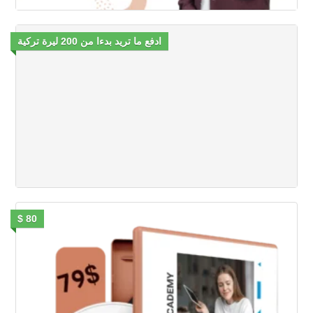
ادفع ما تريد بدءا من 200 ليرة تركية
80 $