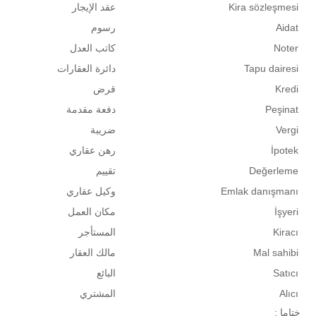
Kira sözleşmesi
عقد الإيجار
Aidat
رسوم
Noter
كاتب العدل
Tapu dairesi
دائرة العقارات
Kredi
قرض
Peşinat
دفعة مقدمة
Vergi
ضريبة
İpotek
رهن عقاري
Değerleme
تقييم
Emlak danışmanı
وكيل عقاري
İşyeri
مكان العمل
Kiracı
المستأجر
Mal sahibi
مالك العقار
Satıcı
البائع
Alıcı
المشتري
ختاما :