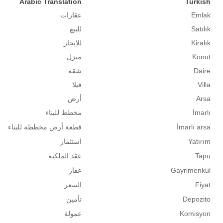
Arabic Translation
Turkish
Emlak
عقارات
Satılık
للبيع
Kiralık
للإيجار
Konut
منزل
Daire
شقة
Villa
فيلا
Arsa
أرض
İmarlı
مخطط للبناء
İmarlı arsa
قطعة أرض مخططة للبناء
Yatırım
استثمار
Tapu
عقد الملكية
Gayrimenkul
عقار
Fiyat
السعر
Depozito
تأمين
Komisyon
عمولة