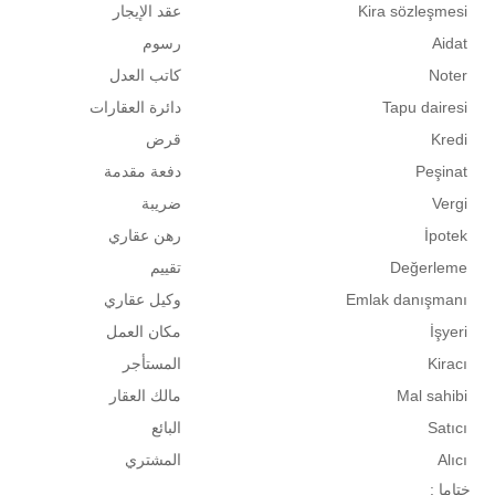
Kira sözleşmesi
عقد الإيجار
Aidat
رسوم
Noter
كاتب العدل
Tapu dairesi
دائرة العقارات
Kredi
قرض
Peşinat
دفعة مقدمة
Vergi
ضريبة
İpotek
رهن عقاري
Değerleme
تقييم
Emlak danışmanı
وكيل عقاري
İşyeri
مكان العمل
Kiracı
المستأجر
Mal sahibi
مالك العقار
Satıcı
البائع
Alıcı
المشتري
ختاما :