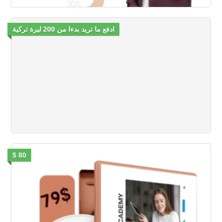
ادفع ما تريد بدءا من 200 ليرة تركية
80 $