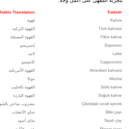
بتجربة المقهى على أكمل وجه.
Arabic Translation
Turkish
Kahve
قهوة
Türk kahvesi
القهوة التركية
Filtre kahve
القهوة المصفاة
Espresso
إسبريسو
Latte
لاتيه
Cappuccino
كابتشينو
Amerikan kahvesi
القهوة الأمريكية
Mocha
موكا
Sütlü kahve
القهوة بالحليب
Soğuk kahve
القهوة الباردة
Çikolatalı sıcak içecek
مشروب ساخن بالشوك
Bitki çayı
شاي الأعشاب
Siyah çay
شاي أسود
Meyve suyu
عصير فاكهة