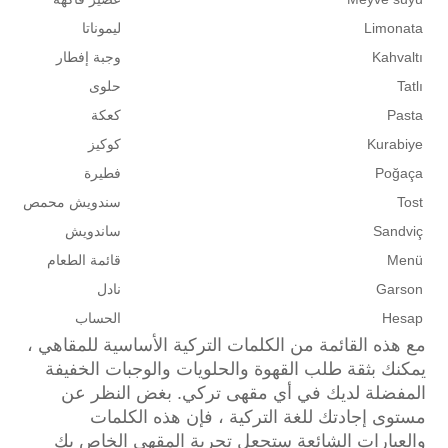
Limonata
ليموناتا
Kahvaltı
وجبة إفطار
Tatlı
حلوى
Pasta
كعكة
Kurabiye
كوكيز
Poğaça
فطيرة
Tost
سندويش محمص
Sandviç
ساندويش
Menü
قائمة الطعام
Garson
نادل
Hesap
الحساب
مع هذه القائمة من الكلمات التركية الأساسية للمقاهي ،
يمكنك بثقة طلب القهوة والحلويات والوجبات الخفيفة
المفضلة لديك في أي مقهى تركي.
بغض النظر عن
مستوى إجادتك للغة التركية ، فإن هذه الكلمات
والعبارات الشائعة ستجعل تجربة المقهى الخاص بك