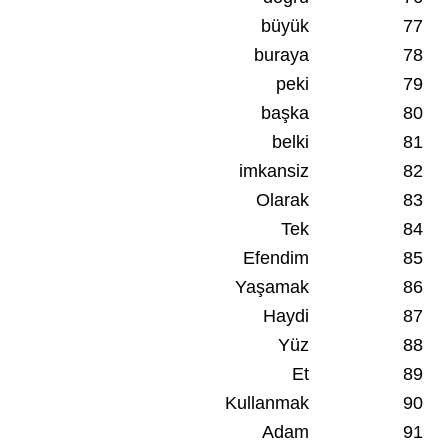
büyük
77
buraya
78
peki
79
başka
80
belki
81
imkansiz
82
Olarak
83
Tek
84
Efendim
85
Yaşamak
86
Haydi
87
Yüz
88
Et
89
Kullanmak
90
Adam
91