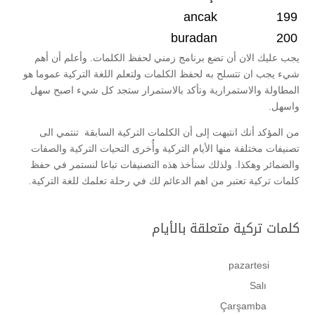
ancak
199
buradan
200
يجب عليك الان أن تضع برنامج زمني لحفظ الكلمات. وأعلم أن أهم
شيء يجب ان تتسلح به لحفظ الكلمات ولتعلم اللغة التركية عموما هو
المطاولة والاستمرارية وتأكد بالاستمرار ستجد كل شيء اصبح سهل
واسهل.
من المؤكد أنك انتبهت إلى أن الكلمات التركية السابقة تنتمي الى
تصنيفات مختلفة منها الأيام التركية وأُخرى التحيات التركية والصفات
والضمائر وهكذا. ولذلك سنأخذ هذه التصنيفات تباعا لنستمر في حفظ
كلمات تركية تعتبر من اهم الدعائم لك في رحلة تعلمك للغة التركية.
كلمات تركية متعلقة بالأيام
pazartesi
Salı
Çarşamba