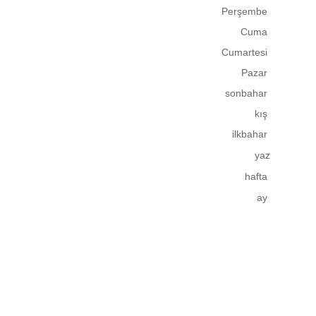
Perşembe
Cuma
Cumartesi
Pazar
sonbahar
kış
ilkbahar
yaz
hafta
ay