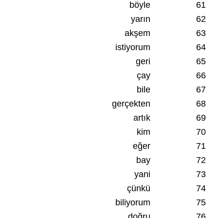
böyle
61
yarın
62
akşem
63
istiyorum
64
geri
65
çay
66
bile
67
gerçekten
68
artık
69
kim
70
eğer
71
bay
72
yani
73
çünkü
74
biliyorum
75
doğru
76