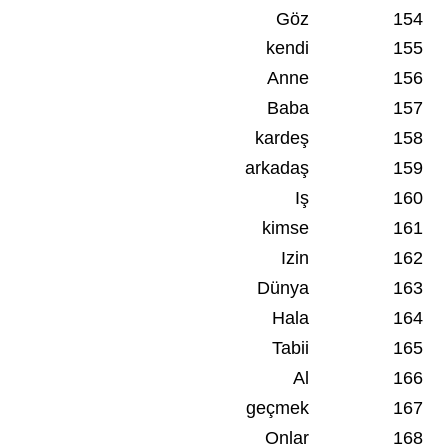
Göz
154
kendi
155
Anne
156
Baba
157
kardeş
158
arkadaş
159
Iş
160
kimse
161
Izin
162
Dünya
163
Hala
164
Tabii
165
Al
166
geçmek
167
Onlar
168