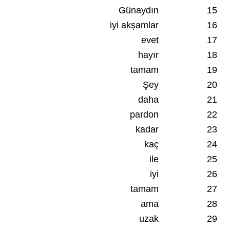
Günaydın
15
iyi akşamlar
16
evet
17
hayır
18
tamam
19
Şey
20
daha
21
pardon
22
kadar
23
kaç
24
ile
25
iyi
26
tamam
27
ama
28
uzak
29