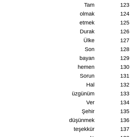
Tam
123
olmak
124
etmek
125
Durak
126
Ülke
127
Son
128
bayan
129
hemen
130
Sorun
131
Hal
132
üzgünüm
133
Ver
134
Şehir
135
düşünmek
136
teşekkür
137