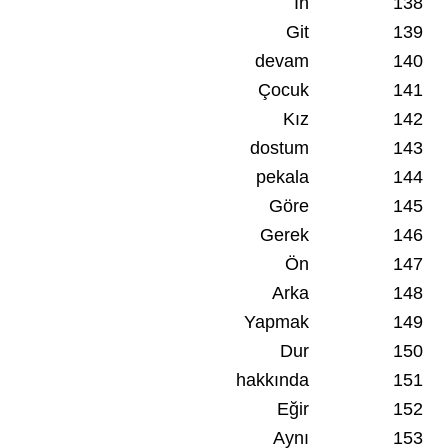
In
138
Git
139
devam
140
Çocuk
141
Kız
142
dostum
143
pekala
144
Göre
145
Gerek
146
Ön
147
Arka
148
Yapmak
149
Dur
150
hakkında
151
Eğir
152
Aynı
153