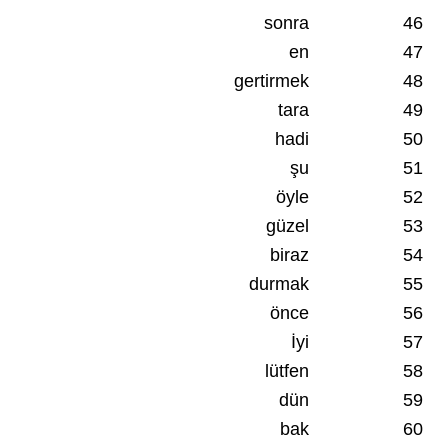
sonra
46
en
47
gertirmek
48
tara
49
hadi
50
şu
51
öyle
52
güzel
53
biraz
54
durmak
55
önce
56
İyi
57
lütfen
58
dün
59
bak
60