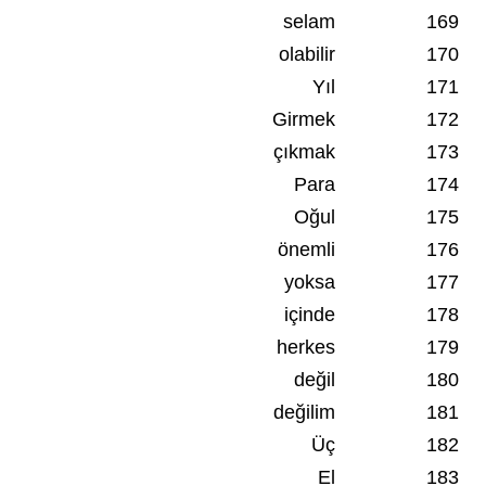
selam
169
olabilir
170
Yıl
171
Girmek
172
çıkmak
173
Para
174
Oğul
175
önemli
176
yoksa
177
içinde
178
herkes
179
değil
180
değilim
181
Üç
182
El
183