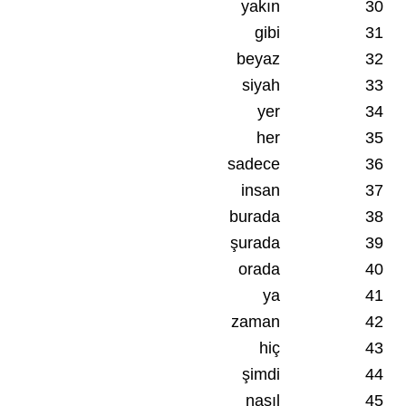
yakın
30
gibi
31
beyaz
32
siyah
33
yer
34
her
35
sadece
36
insan
37
burada
38
şurada
39
orada
40
ya
41
zaman
42
hiç
43
şimdi
44
nasıl
45