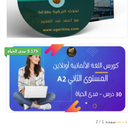
175 $ مدى الحياة
«
‹
›
»
صفحة
1
/
2