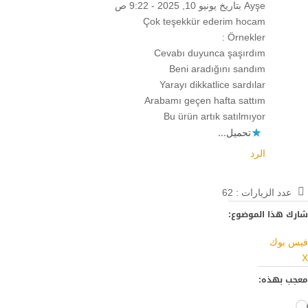
Ayşe
بتاريخ يونيو 10, 2025 - 9:22 ص
Çok teşekkür ederim hocam
Örnekler :
Cevabı duyunca şaşırdım
Beni aradığını sandım
Yarayı dikkatlice sardılar
Arabamı geçen hafta sattım
Bu ürün artık satılmıyor
تحميل...
الرد
عدد الزيارات :
62
شارك هذا الموضوع:
فيس بوك
X
معجب بهذه:
جاري