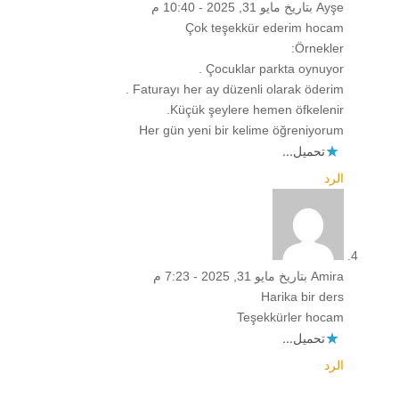
Ayşe
بتاريخ مايو 31, 2025 - 10:40 م
Çok teşekkür ederim hocam
Örnekler:
Çocuklar parkta oynuyor .
Faturayı her ay düzenli olarak öderim .
Küçük şeylere hemen öfkelenir.
Her gün yeni bir kelime öğreniyorum
تحميل...
الرد
Amira
بتاريخ مايو 31, 2025 - 7:23 م
Harika bir ders
Teşekkürler hocam
تحميل...
الرد