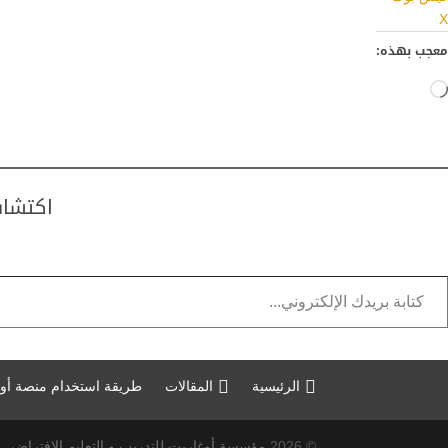
X
معجب بهذه:
جاري
التحميل…
اكتشاف
تابة بريدك الإلكتروني...
الرئيسية
المقالات
طريقة استخدام منصة أو
© 2026
مؤسسة أوغاريت للتدريب و التعليم الافتراضي