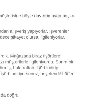
yı müşterisine böyle davranmayan başka
rdan alışveriş yapıyorlar. İşverenler
dece şikayet olursa, ilgileniyorlar.
rdik. Mağazada biraz tişörtlere
zı müşterilerle ilgileniyordu. Sonra bir
irmiş, hala raftan tişört indirip
 tişört indiriyorsunuz, beyefendi! Lütfen
u da doğru.