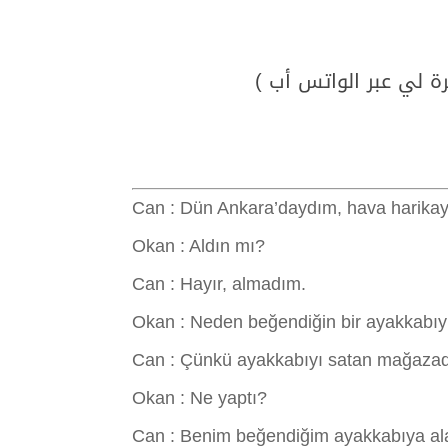
رة لي عبر الواتس أب )
Can : Dün Ankara’daydım, hava harikay
Okan : Aldın mı?
Can : Hayır, almadım.
Okan : Neden beğendiğin bir ayakkabıy
Can : Çünkü ayakkabıyı satan mağazada
Okan : Ne yaptı?
Can : Benim beğendiğim ayakkabıya alay