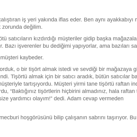
 çalıştıran iş yeri yakında iflas eder. Ben aynı ayakkabı
 zorunda değilim.
ötü satıcıların kızdırdığı müşteriler gidip başka mağazala
er. Bazı işverenler bu dediğimi yapıyorlar, ama bazıları sa
 müşteri kaybeder.
duk, o bir tişört almak istedi ve sevdiği bir mağazaya gi
di. Tişörtü almak için bir satıcı aradık, bütün satıcılar ba
üşteriyle tartışıyordu. Müşteri yirmi tane tişörtü raftan ind
u, “Baktığınız tişörtlerin hiçbirini almadınız, hala raftan
, size yardımcı olayım!” dedi. Adam cevap vermeden
 mecburi hoşgörüsünü bilip çalışanın sabrını taşırıyor. B