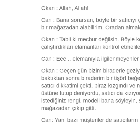
Okan : Allah, Allah!
Can : Bana sorarsan, böyle bir satıcıyı
bir mağazadan alabilirim. Oradan almak
Okan : Tabii ki mecbur değilsin. Böyle k
çalıştırdıkları elamanları kontrol etmelil
Can : Eee .. elemanıyla ilgilenmeyenler
Okan : Geçen gün bizim biraderle geziyor
baktıktan sonra biraderim bir tişört beğen
satıcı dikkatimi çekti, biraz kızgındı ve m
üstüne tutup deniyordu, satıcı da kızıyord
istediğiniz rengi, modeli bana söyleyin
mağazadan çıkıp gitti.
Can: Yani bazı müşteriler de satıcıların