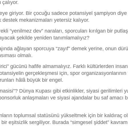
 çalıyor.
eye giriyor. Bir çocuğu sadece potansiyel şampiyon diy
k destek mekanizmaları yetersiz kalıyor.
kli “yenilmez dev” naraları, sporcuları kırılgan bir putl
aklayacak şekilde yeniden tanımlamalıyız?
tajında ağlayan sporcuya “zayıf” demek yerine, onun dürü
sıması olmalı.
irici” gücünü hafife almamalıyız. Farklı kültürlerden ins
potansiyelin gerçekleşmesi için, spor organizasyonlarının 
orunları hâlâ büyük bir engel.
asisi”? Dünya Kupası gibi etkinlikler, siyasi gerilimleri 
nsorluk anlaşmaları ve siyasi ajandalar bu saf amacı bu
arın toplumsal statüsünü yükseltmek için bir kaldıraç olab
bir eşitsizlik sergiliyor. Burada “simgesel şiddet” kavram