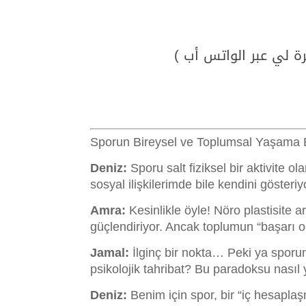
رة لي عبر الواتس أب )
Deniz:
Sporu salt fiziksel bir aktivite 
sosyal ilişkilerimde bile kendini gösteri
Amra:
Kesinlikle öyle! Nöro plastisite 
güçlendiriyor. Ancak toplumun “başarı od
Jamal:
İlginç bir nokta… Peki ya sporun
psikolojik tahribat? Bu paradoksu nası
Deniz:
Benim için spor, bir “iç hesaplaş