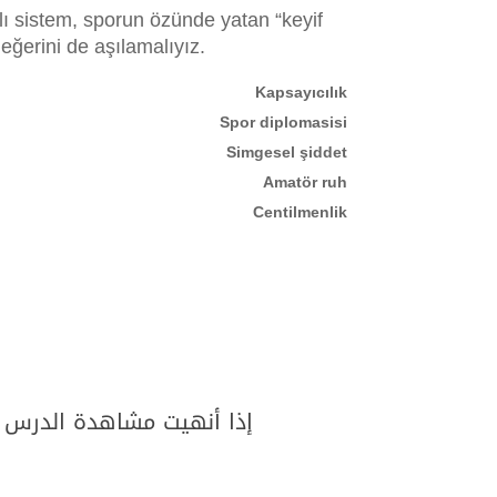
ı sistem, sporun özünde yatan “keyif
değerini de aşılamalıyız.
Kapsayıcılık
Spor diplomasisi
Simgesel şiddet
Amatör ruh
Centilmenlik
إذا أنهيت مشاهدة الدرس ,