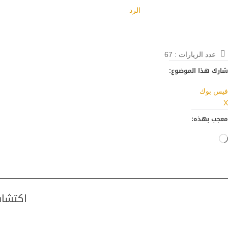
الرد
عدد الزيارات :
67
شارك هذا الموضوع:
فيس بوك
X
معجب بهذه:
جاري
التحميل…
اكتشاف