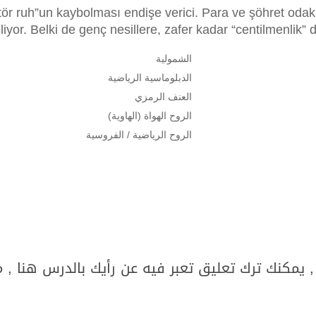
ör ruh”un kaybolması endişe verici. Para ve şöhret odakl
iyor. Belki de genç nesillere, zafer kadar “centilmenlik” 
الشمولية
الدبلوماسية الرياضية
العنف الرمزي
الروح الهواة (الهاوية)
الروح الرياضية / الفروسية
 يمكنك ترك تعليق تعبر فيه عن رأيك بالدرس هنا , 