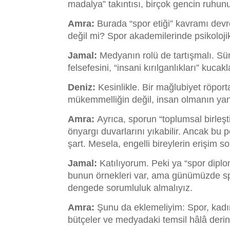
madalya” takıntısı, birçok gencin ruhunu
Amra:
Burada “spor etiği” kavramı devr
değil mi? Spor akademilerinde psikoloji
Jamal:
Medyanın rolü de tartışmalı. Süre
felsefesini, “insani kırılganlıkları” kuc
Deniz:
Kesinlikle. Bir mağlubiyet röpor
mükemmelliğin değil, insan olmanın yan
Amra:
Ayrıca, sporun “toplumsal birleşt
önyargı duvarlarını yıkabilir. Ancak bu 
şart. Mesela, engelli bireylerin erişim s
Jamal:
Katılıyorum. Peki ya “spor diplom
bunun örnekleri var, ama günümüzde spo
dengede sorumluluk almalıyız.
Amra:
Şunu da eklemeliyim: Spor, kadınl
bütçeler ve medyadaki temsil hâlâ derin 