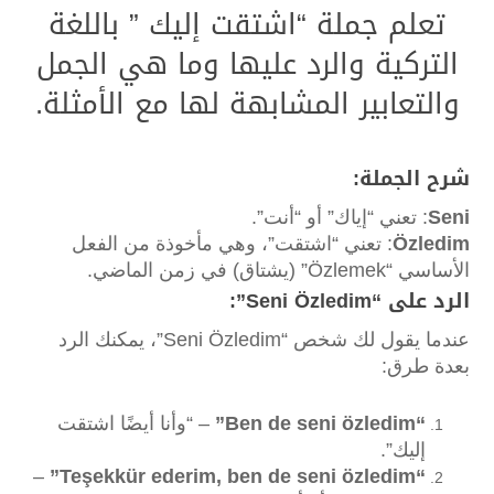
تعلم جملة “اشتقت إليك ” باللغة
التركية والرد عليها وما هي الجمل
والتعابير المشابهة لها مع الأمثلة.
شرح الجملة:
Seni
: تعني “إياك” أو “أنت”.
Özledim
: تعني “اشتقت”، وهي مأخوذة من الفعل
الأساسي “Özlemek” (يشتاق) في زمن الماضي.
الرد على “Seni Özledim”:
عندما يقول لك شخص “Seni Özledim”، يمكنك الرد
بعدة طرق:
“Ben de seni özledim”
– “وأنا أيضًا اشتقت
إليك”.
–
“Teşekkür ederim, ben de seni özledim”