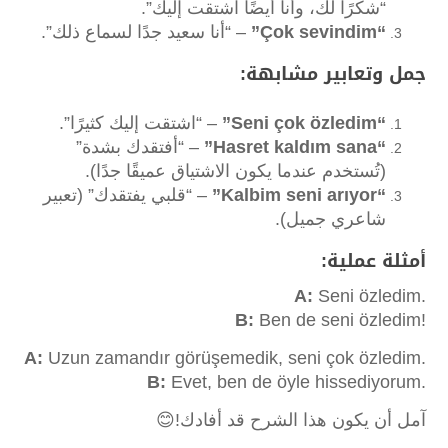
“شكرًا لك، وأنا أيضًا اشتقت إليك”.
“Çok sevindim”
– “أنا سعيد جدًا لسماع ذلك”.
جمل وتعابير مشابهة:
“Seni çok özledim”
– “اشتقت إليك كثيرًا”.
“Hasret kaldım sana”
– “أفتقدك بشدة”
(تُستخدم عندما يكون الاشتياق عميقًا جدًا).
“Kalbim seni arıyor”
– “قلبي يفتقدك” (تعبير
شاعري جميل).
أمثلة عملية:
A:
Seni özledim.
B:
Ben de seni özledim!
A:
Uzun zamandır görüşemedik, seni çok özledim.
B:
Evet, ben de öyle hissediyorum.
آمل أن يكون هذا الشرح قد أفادك!😊